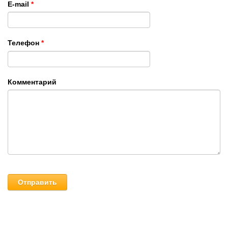
E-mail
*
 для электротранспорта
Телефон
*
ядные устройства
инцовые Тяговые АКБ
Комментарий
мплектующие