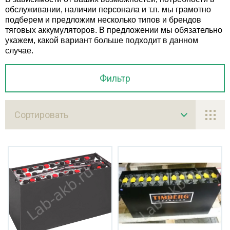
обслуживании, наличии персонала и т.п. мы грамотно
 для электротранспорта
подберем и предложим несколько типов и брендов
тяговых аккумуляторов. В предложении мы обязательно
укажем, какой вариант больше подходит в данном
ядные устройства
случае.
инцовые Тяговые АКБ
Фильтр
мплектующие
Сортировать