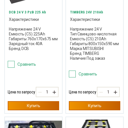
DCB 24 V 3 PzB 225 Ah
TIMBERG 24V 210Ah
Характеристики
Характеристики
Напряжение 24 V
Напряжение 24 V
Емкость (С5) 225Ah
Тип Свинцово-кислотная
Габариты 760х170х675 мм
Емкость (С5) 210Ah
Зарядный ток 40A
Габариты 800х150х590 мм
Бренд DCB
Марка MITSUBISHI
Бренд TIMBERG
Наличие Под заказ
Сравнить
Сравнить
−
+
−
+
Цена по запросу
Цена по запросу
Купить
Купить