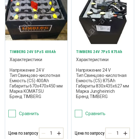
TIMBERG 24V 5PzS 400Ah
TIMBERG 24V 7PzS 875Ah
Характеристики
Характеристики
Напряжение 24 V
Напряжение 24 V
Тип Свинцово-кислотная
Тип Свинцово-кислотная
Емкость (С5) 400Ah
Емкость (С5) 875Ah
Габариты 670х470х450 мм
Габариты 830х435х627 мм
Марка KOMATSU
Марка Jungheinrich
Бренд TIMBERG
Бренд TIMBERG
Сравнить
Сравнить
−
+
−
+
Цена по запросу
Цена по запросу