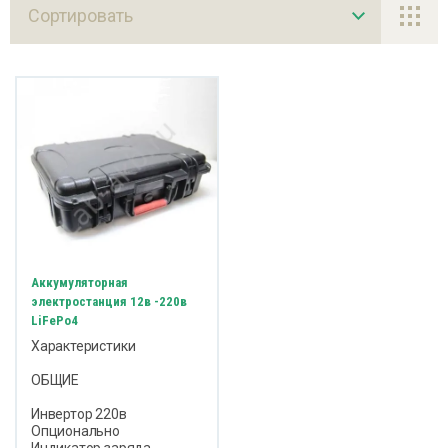
Сортировать
 для электротранспорта
ядные устройства
инцовые Тяговые АКБ
мплектующие
Аккумуляторная
электростанция 12в -220в
LiFePo4
Характеристики
ОБЩИЕ
Инвертор 220в
Опционально