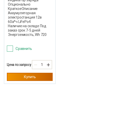
Индикатор заряда
Опционально
КраткоеОписание
Аккумуляторная
электростанция 12в
60а*ч LiFePo4
Наличие на складе Под
заказ срок 7-5 дней
Энергоемкость, Wh 720
Сравнить
−
+
Цена по запросу
Купить