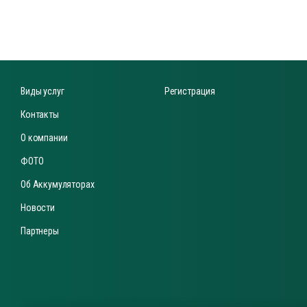
КБ для электротранспорта
арядные устройства
винцовые Тяговые АКБ
Виды услуг
Регистрация
омплектующие
Контакты
О компании
ФОТО
Об Аккумуляторах
Новости
Партнеры