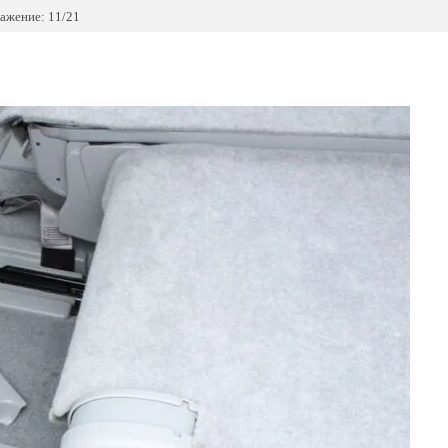
ажение: 11/21