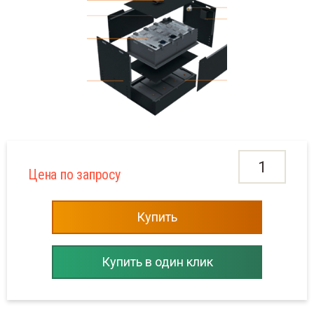
 для электротранспорта
ядные устройства
инцовые Тяговые АКБ
мплектующие
Цена по запросу
Купить
Купить в один клик